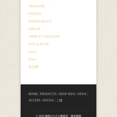
GROOVER
STEADY
PADMA IMAGE
AHLEM
ANNE ET VALENTIN
EVE un BLUE
Lesca
News
未分類
HOME
|
PRODUCTS
|
SHOP INFO
|
NEWS
|
ACCESS
|
SOCIAL
|
ご縁
© 2026 徳島の小さな眼鏡店 橋本眼鏡