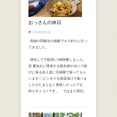
おっさんの休日
2026年8月5日
高校の同級生の操船でキス釣りに行っ
てきました。
帰宅して下処理に5時間要しました。
笑 夏休みに帰省する娘夫婦や泊りで遊
びに来る友人達に天婦羅で食べてもら
います♡ ピンギスを南蛮漬けで食べま
したがたまらなく美味しかったです。
釣りサイコーです。 ではまた明日。