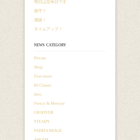
明日は定休日です
孫守？
感謝！
タイムアップ！
NEWS CATEGORY
Private
Shop
Four nines
BJ Classic
theo
Frency & Mercury
GROOVER
STEADY
PADMA IMAGE
AHLEM