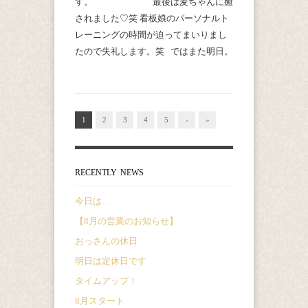
す。 最後は麦ちゃんに癒
されました♡笑 看板娘のパーソナルト
レーニングの時間が迫ってまいりまし
たので失礼します。笑 ではまた明日。
1
2
3
4
5
›
»
RECENTLY NEWS
今日は…
【8月の営業のお知らせ】
おっさんの休日
明日は定休日です
タイムアップ！
8月スタート