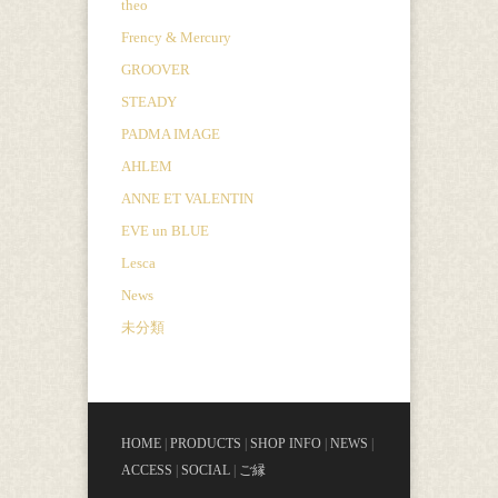
theo
Frency & Mercury
GROOVER
STEADY
PADMA IMAGE
AHLEM
ANNE ET VALENTIN
EVE un BLUE
Lesca
News
未分類
HOME
|
PRODUCTS
|
SHOP INFO
|
NEWS
|
ACCESS
|
SOCIAL
|
ご縁