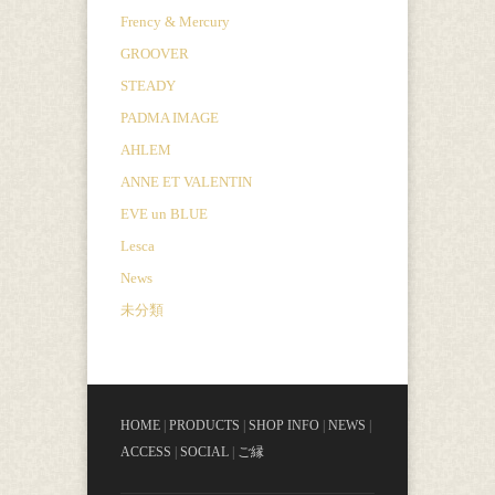
Frency & Mercury
GROOVER
STEADY
PADMA IMAGE
AHLEM
ANNE ET VALENTIN
EVE un BLUE
Lesca
News
未分類
HOME
|
PRODUCTS
|
SHOP INFO
|
NEWS
|
ACCESS
|
SOCIAL
|
ご縁