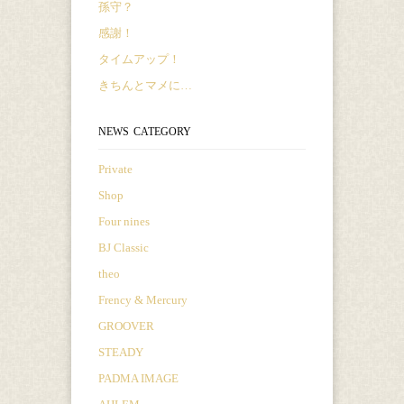
孫守？
感謝！
タイムアップ！
きちんとマメに…
NEWS CATEGORY
Private
Shop
Four nines
BJ Classic
theo
Frency & Mercury
GROOVER
STEADY
PADMA IMAGE