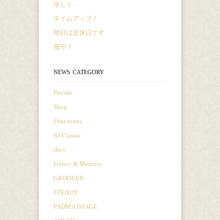
珍しく…
タイムアップ！
明日は定休日です
孫守？
NEWS CATEGORY
Private
Shop
Four nines
BJ Classic
theo
Frency & Mercury
GROOVER
STEADY
PADMA IMAGE