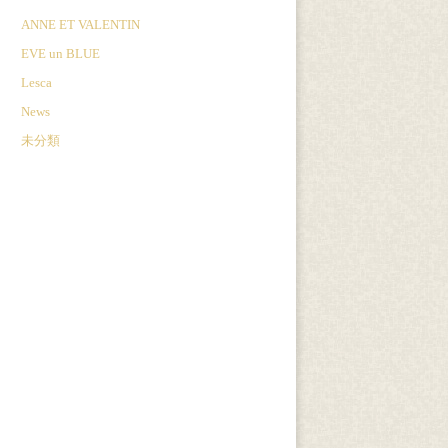
ANNE ET VALENTIN
EVE un BLUE
Lesca
News
未分類