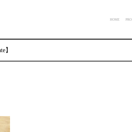
HOME
PRO
ate
】