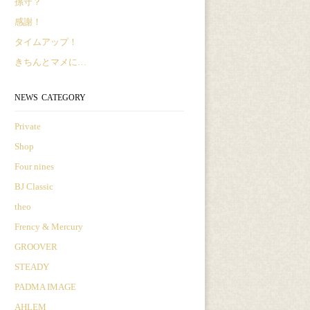
孫守？
感謝！
タイムアップ！
きちんとマメに…
NEWS CATEGORY
Private
Shop
Four nines
BJ Classic
theo
Frency & Mercury
GROOVER
STEADY
PADMA IMAGE
AHLEM