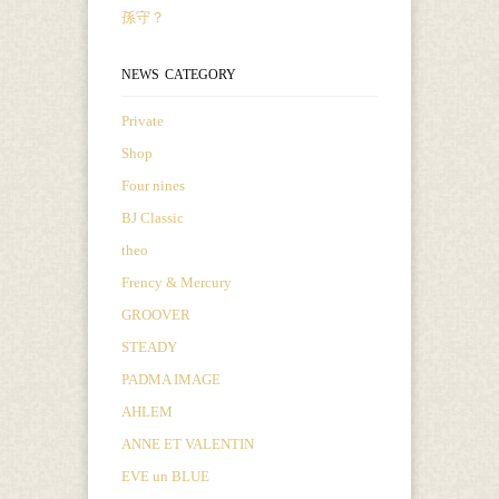
孫守？
NEWS CATEGORY
Private
Shop
Four nines
BJ Classic
theo
Frency & Mercury
GROOVER
STEADY
PADMA IMAGE
AHLEM
ANNE ET VALENTIN
EVE un BLUE