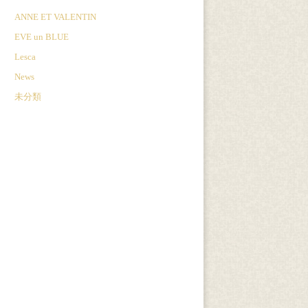
ANNE ET VALENTIN
EVE un BLUE
Lesca
News
未分類