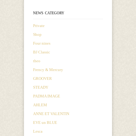
NEWS CATEGORY
Private
Shop
Four nines
BJ Classic
theo
Frency & Mercury
GROOVER
STEADY
PADMA IMAGE
AHLEM
ANNE ET VALENTIN
EVE un BLUE
Lesca