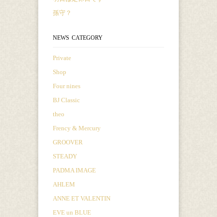
孫守？
NEWS CATEGORY
Private
Shop
Four nines
BJ Classic
theo
Frency & Mercury
GROOVER
STEADY
PADMA IMAGE
AHLEM
ANNE ET VALENTIN
EVE un BLUE